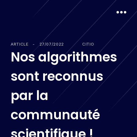
ARTICLE
-
27/07/2022
CITIO
N
o
s
a
l
g
o
r
i
t
h
m
e
s
s
o
n
t
r
e
c
o
n
n
u
s
p
a
r
l
a
c
o
m
m
u
n
a
u
t
é
s
c
i
e
n
t
i
f
i
q
u
e
!