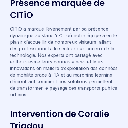
P
r
é
s
e
n
c
e
m
a
r
q
u
é
e
d
e
C
I
T
i
O
CITiO a marqué l’événement par sa présence
dynamique au stand Y75, où notre équipe a eu le
plaisir d’accueillir de nombreux visiteurs, allant
des professionnels du secteur aux curieux de la
technologie. Nos experts ont partagé avec
enthousiasme leurs connaissances et leurs
innovations en matière d’exploitation des données
de mobilité grâce à l’IA et au marchine learning,
démontrant comment nos solutions permettent
de transformer le paysage des transports publics
urbains.
I
n
t
e
r
v
e
n
t
i
o
n
d
e
C
o
r
a
l
i
e
T
r
i
a
d
o
u