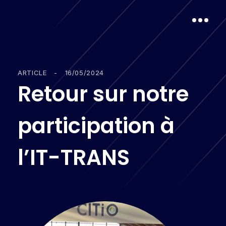
ARTICLE
-
16/05/2024
R
e
t
o
u
r
s
u
r
n
o
t
r
e
p
a
r
t
i
c
i
p
a
t
i
o
n
à
l
’
I
T
-
T
R
A
N
S