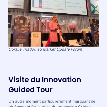
Coralie Triadou au Market Update Forum
V
i
s
i
t
e
d
u
I
n
n
o
v
a
t
i
o
n
G
u
i
d
e
d
T
o
u
r
Un autre moment particulièrement marquant de
l’événement fut la visite du Innovation Guided