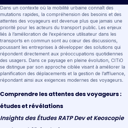
Dans un contexte où la mobilité urbaine connaît des
mutations rapides, la compréhension des besoins et des
attentes des voyageurs est devenue plus que jamais une
priorité pour les acteurs du transport public. Les enjeux
liés à l’amélioration de l’expérience utilisateur dans les
transports en commun sont au cœur des discussions,
poussant les entreprises à développer des solutions qui
répondent directement aux préoccupations quotidiennes
des usagers. Dans ce paysage en pleine évolution, CITiO
se distingue par son approche ciblée visant à améliorer la
planification des déplacements et la gestion de l’affluence,
répondant ainsi aux exigences modernes des voyageurs.
C
o
m
p
r
e
n
d
r
e
l
e
s
a
t
t
e
n
t
e
s
d
e
s
v
o
y
a
g
e
u
r
s
:
é
t
u
d
e
s
e
t
r
é
v
é
l
a
t
i
o
n
s
I
n
s
i
g
h
t
s
d
e
s
É
t
u
d
e
s
R
A
T
P
D
e
v
e
t
K
e
o
s
c
o
p
i
e