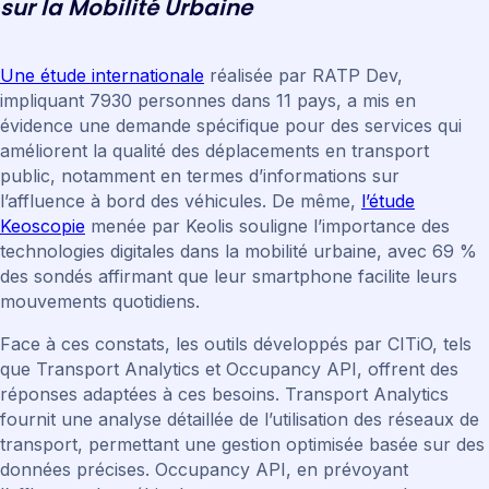
s
u
r
l
a
M
o
b
i
l
i
t
é
U
r
b
a
i
n
e
Une étude internationale
réalisée par RATP Dev,
impliquant 7930 personnes dans 11 pays, a mis en
évidence une demande spécifique pour des services qui
améliorent la qualité des déplacements en transport
public, notamment en termes d’informations sur
l’affluence à bord des véhicules. De même,
l’étude
Keoscopie
menée par Keolis souligne l’importance des
technologies digitales dans la mobilité urbaine, avec 69 %
des sondés affirmant que leur smartphone facilite leurs
mouvements quotidiens.
Face à ces constats, les outils développés par CITiO, tels
que Transport Analytics et Occupancy API, offrent des
réponses adaptées à ces besoins. Transport Analytics
fournit une analyse détaillée de l’utilisation des réseaux de
transport, permettant une gestion optimisée basée sur des
données précises. Occupancy API, en prévoyant