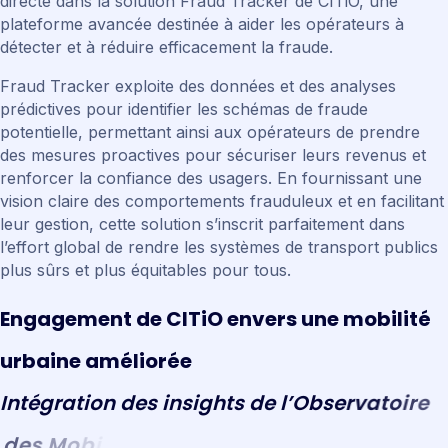
directe dans la solution Fraud Tracker de CITiO, une
plateforme avancée destinée à aider les opérateurs à
détecter et à réduire efficacement la fraude.
Fraud Tracker exploite des données et des analyses
prédictives pour identifier les schémas de fraude
potentielle, permettant ainsi aux opérateurs de prendre
des mesures proactives pour sécuriser leurs revenus et
renforcer la confiance des usagers. En fournissant une
vision claire des comportements frauduleux et en facilitant
leur gestion, cette solution s’inscrit parfaitement dans
l’effort global de rendre les systèmes de transport publics
plus sûrs et plus équitables pour tous.
E
n
g
a
g
e
m
e
n
t
d
e
C
I
T
i
O
e
n
v
e
r
s
u
n
e
m
o
b
i
l
i
t
é
u
r
b
a
i
n
e
a
m
é
l
i
o
r
é
e
I
n
t
é
g
r
a
t
i
o
n
d
e
s
i
n
s
i
g
h
t
s
d
e
l
’
O
b
s
e
r
v
a
t
o
i
r
e
d
e
s
M
o
b
i
l
i
t
é
s
p
o
u
r
u
n
e
t