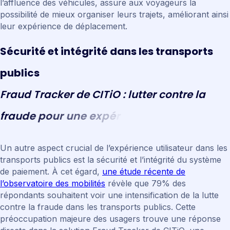
l’affluence des véhicules, assure aux voyageurs la
possibilité de mieux organiser leurs trajets, améliorant ainsi
leur expérience de déplacement.
S
é
c
u
r
i
t
é
e
t
i
n
t
é
g
r
i
t
é
d
a
n
s
l
e
s
t
r
a
n
s
p
o
r
t
s
p
u
b
l
i
c
s
F
r
a
u
d
T
r
a
c
k
e
r
d
e
C
I
T
i
O
:
l
u
t
t
e
r
c
o
n
t
r
e
l
a
f
r
a
u
d
e
p
o
u
r
u
n
e
e
x
p
é
r
i
e
n
c
e
s
é
c
u
r
i
s
é
Un autre aspect crucial de l’expérience utilisateur dans les
transports publics est la sécurité et l’intégrité du système
de paiement. À cet égard,
une étude récente de
l’observatoire des mobilités
révèle que 79% des
répondants souhaitent voir une intensification de la lutte
contre la fraude dans les transports publics. Cette
préoccupation majeure des usagers trouve une réponse