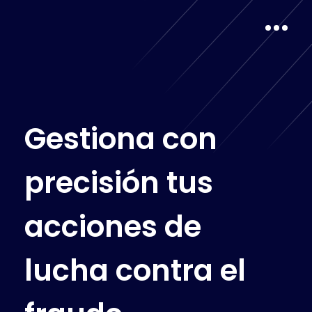
G
e
s
t
i
o
n
a
c
o
n
p
r
e
c
i
s
i
ó
n
t
u
s
a
c
c
i
o
n
e
s
d
e
l
u
c
h
a
c
o
n
t
r
a
e
l