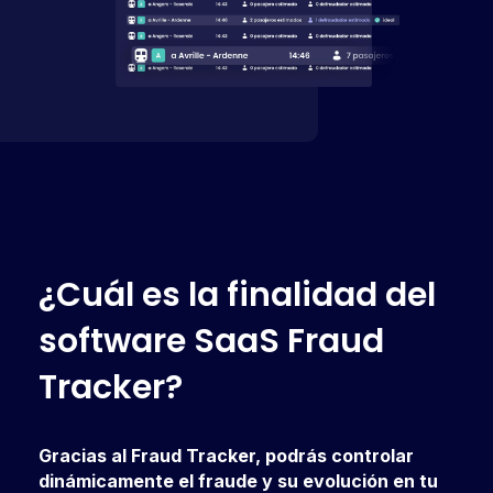
¿
C
u
á
l
e
s
l
a
f
i
n
a
l
i
d
a
d
d
e
l
s
o
f
t
w
a
r
e
S
a
a
S
F
r
a
u
d
T
r
a
c
k
e
r
?
Gracias al Fraud Tracker, podrás controlar
dinámicamente el fraude y su evolución en tu