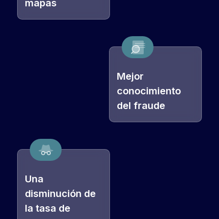
mapas
Mejor
conocimiento
del fraude
Una
disminución de
la tasa de