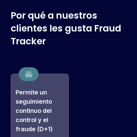
P
o
r
q
u
é
a
n
u
e
s
t
r
o
s
c
l
i
e
n
t
e
s
l
e
s
g
u
s
t
a
F
r
a
u
d
T
r
a
c
k
e
r
Permite un
seguimiento
continuo del
control y el
fraude (D+1)