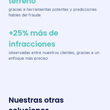
terreno
gracias a herramientas potentes y predicciones
fiables del fraude
+25% más de
infracciones
observadas entre nuestros clientes, gracias a un
enfoque más preciso
N
u
e
s
t
r
a
s
o
t
r
a
s