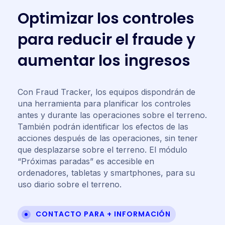
O
p
t
i
m
i
z
a
r
l
o
s
c
o
n
t
r
o
l
e
s
p
a
r
a
r
e
d
u
c
i
r
e
l
f
r
a
u
d
e
y
a
u
m
e
n
t
a
r
l
o
s
i
n
g
r
e
s
o
s
Con Fraud Tracker, los equipos dispondrán de
una herramienta para planificar los controles
antes y durante las operaciones sobre el terreno.
También podrán identificar los efectos de las
acciones después de las operaciones, sin tener
que desplazarse sobre el terreno. El módulo
“Próximas paradas” es accesible en
ordenadores, tabletas y smartphones, para su
uso diario sobre el terreno.
CONTACTO PARA + INFORMACIÓN