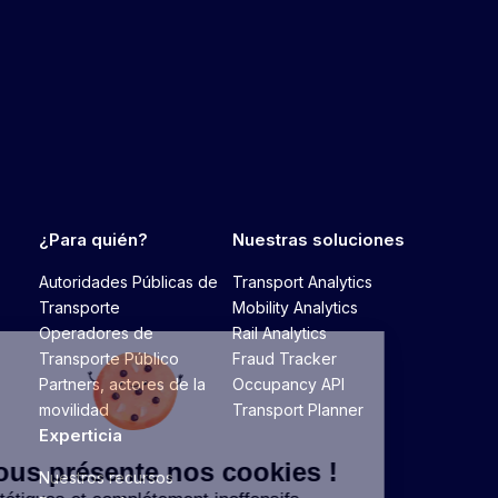
¿Para quién?
Nuestras soluciones
Autoridades Públicas de
Transport Analytics
Transporte
Mobility Analytics
Operadores de
Rail Analytics
Transporte Público
Fraud Tracker
Partners, actores de la
Occupancy API
movilidad
Transport Planner
Experticia
On vous présente nos cookies !
Nuestros recursos