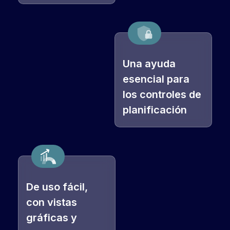
Una ayuda
esencial para
los controles de
planificación
De uso fácil,
con vistas
gráficas y