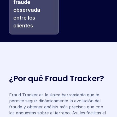
fraude
observada
entre los
clientes
¿
P
o
r
q
u
é
F
r
a
u
d
T
r
a
c
k
e
r
?
Fraud Tracker es la única herramienta que te
permite seguir dinámicamente la evolución del
fraude y obtener análisis más precisos que con
las encuestas sobre el terreno. Así les facilitas el