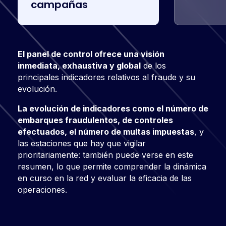
campañas
El panel de control ofrece una visión
Con Fraud Tracker, puedes identificar dónde y
En Fraud Tracker no solo podrás seguir la
El módulo “Próximas paradas” permite
inmediata, exhaustiva y global
cuándo se produce un alto nivel de fraude, así
evolución del fraude, sino también las acciones
organizar eficazmente la lucha contra el
de los
principales indicadores relativos al fraude y su
como la ubicación de los controles ya realizados.
para combatirlo, es decir, los controles, las
fraude sobre el terreno.
evolución.
Así puedes
multas impuestas y las recuperaciones.
planificar la ruta de los equipos de
control para que sea lo más eficaz posible
.
La evolución de indicadores como el número de
Podrá
conocer con precisión el número de
embarques fraudulentos, de controles
Las previsiones en tiempo real
defraudadores, la tasa de fraude y el resultado
de los índices de
efectuados, el número de multas impuestas
fraude previstos por estación también te
de las operaciones de control por cuarto de
, y
las estaciones que hay que vigilar
permiten planificar la ruta de la operación de
hora, día, línea y estación e
identificar las zonas
prioritariamente: también puede verse en este
control en curso.
con el mayor número de defraudadores y una
resumen, lo que permite comprender la dinámica
tasa de recuperación óptima para optimizar las
en curso en la red y evaluar la eficacia de las
operaciones de control.
operaciones.